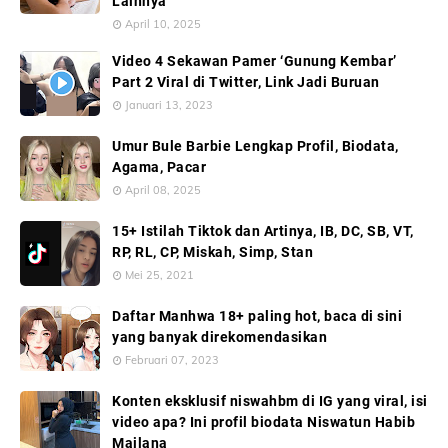
Lainnya
April 10, 2025
Video 4 Sekawan Pamer ‘Gunung Kembar’
Part 2 Viral di Twitter, Link Jadi Buruan
Januari 13, 2023
Umur Bule Barbie Lengkap Profil, Biodata,
Agama, Pacar
April 08, 2025
15+ Istilah Tiktok dan Artinya, IB, DC, SB, VT,
RP, RL, CP, Miskah, Simp, Stan
Mei 25, 2021
Daftar Manhwa 18+ paling hot, baca di sini
yang banyak direkomendasikan
Februari 07, 2023
Konten eksklusif niswahbm di IG yang viral, isi
video apa? Ini profil biodata Niswatun Habib
Mailana