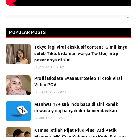
POPULAR POSTS
Tokyo lagi viral eksklusif content IG miliknya,
seleb Tiktok idaman warga Twitter, intip
pesonanya di sini
Januari 10, 2025
Profil Biodata Evaanurr Seleb TikTok Viral
Video POV
Agustus 17, 2025
Manhwa 18+ sub Indo baca di sini komik
dewasa yang banyak direkomendasikan
Maret 08, 2023
Kamus Istilah Pijat Plus Plus: Arti Petik
Mangga, MK, Cuci Kolong, dan Kode Rahasia