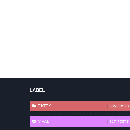
LABEL
TIKTOK
385
VIRAL
317