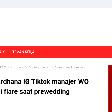
AIK
TEMAN KERJA
G Tiktok manajer WO fotografer bakar Bromo pakai flare saat
ardhana IG Tiktok manajer WO
i flare saat prewedding