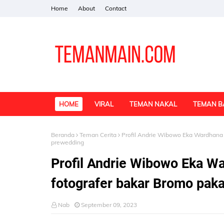
Home
About
Contact
HOME
VIRAL
TEMAN NAKAL
TEMAN B
Beranda
Teman Cerita
Profil Andrie Wibowo Eka Wardhana I
prewedding
Profil Andrie Wibowo Eka W
fotografer bakar Bromo paka
Nab
September 09, 2023