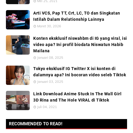
Mei 25, 2021
Arti VCS, Pap TT, Crt, LC, TO dan Singkatan
Istilah Dalam Relationship Lainnya
Maret 30, 2026
Konten eksklusif niswahbm di IG yang viral, isi
video apa? Ini profil biodata Niswatun Habib
Mailana
Januari 08, 2025
Tokyo eksklusif IG Twitter X isi konten di
dalamnya apa? Ini bocoran video seleb Tiktok
Januari 03, 2025
Link Download Anime Stuck In The Wall Girl
3D Rina and The Hole VIRAL di Tiktok
Juli 04, 2021
RECOMMENDED TO READ!