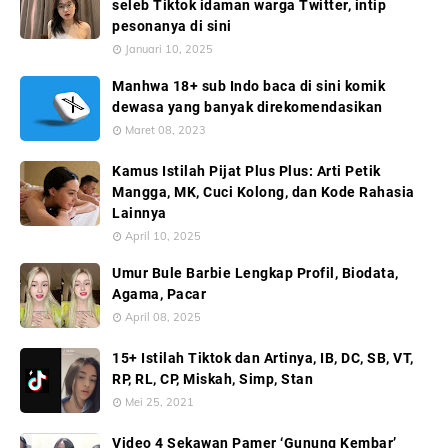
seleb Tiktok idaman warga Twitter, intip
pesonanya di sini
Januari 10, 2025
Manhwa 18+ sub Indo baca di sini komik
dewasa yang banyak direkomendasikan
Maret 08, 2023
Kamus Istilah Pijat Plus Plus: Arti Petik
Mangga, MK, Cuci Kolong, dan Kode Rahasia
Lainnya
April 10, 2025
Umur Bule Barbie Lengkap Profil, Biodata,
Agama, Pacar
April 08, 2025
15+ Istilah Tiktok dan Artinya, IB, DC, SB, VT,
RP, RL, CP, Miskah, Simp, Stan
Mei 25, 2021
Video 4 Sekawan Pamer ‘Gunung Kembar’