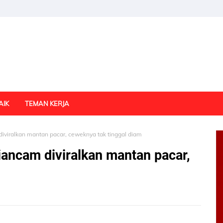
AIK
TEMAN KERJA
iviralkan mantan pacar, ceweknya tak tinggal diam
ancam diviralkan mantan pacar,