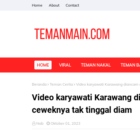
Home
About
Contact
HOME
VIRAL
TEMAN NAKAL
TEMAN B
Beranda
Teman Cerita
Video karyawati Karawang diancam d
Video karyawati Karawang di
ceweknya tak tinggal diam
Nab
Oktober 01, 2023