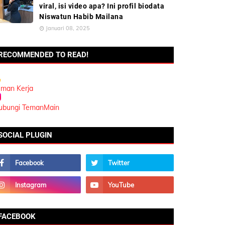
viral, isi video apa? Ini profil biodata
Niswatun Habib Mailana
Januari 08, 2025
RECOMMENDED TO READ!
eman Kerja
ubungi TemanMain
SOCIAL PLUGIN
FACEBOOK