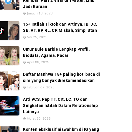
Kembar’ Part 2 Viral di Twitter, Link
Jadi Buruan
Januari 13, 2023
15+ Istilah Tiktok dan Artinya, IB, DC,
SB, VT, RP, RL, CP, Miskah, Simp, Stan
Mei 25, 2021
Umur Bule Barbie Lengkap Profil,
Biodata, Agama, Pacar
April 08, 2025
Daftar Manhwa 18+ paling hot, baca di
sini yang banyak direkomendasikan
Februari 07, 2023
Arti VCS, Pap TT, Crt, LC, TO dan
Singkatan Istilah Dalam Relationship
Lainnya
Maret 30, 2026
Konten eksklusif niswahbm di IG yang