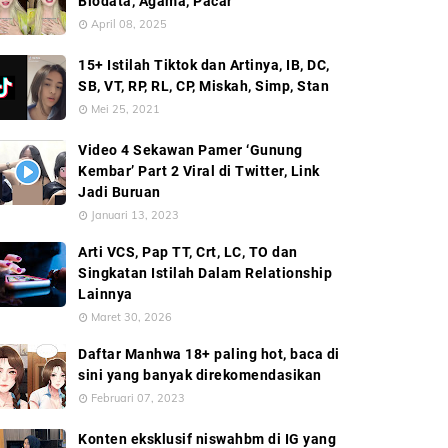
Biodata, Agama, Pacar
April 08, 2025
15+ Istilah Tiktok dan Artinya, IB, DC,
SB, VT, RP, RL, CP, Miskah, Simp, Stan
Mei 25, 2021
Video 4 Sekawan Pamer ‘Gunung
Kembar’ Part 2 Viral di Twitter, Link
Jadi Buruan
Januari 13, 2023
Arti VCS, Pap TT, Crt, LC, TO dan
Singkatan Istilah Dalam Relationship
Lainnya
Maret 30, 2026
Daftar Manhwa 18+ paling hot, baca di
sini yang banyak direkomendasikan
Februari 07, 2023
Konten eksklusif niswahbm di IG yang