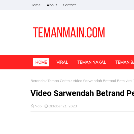
Home
About
Contact
HOME
VIRAL
TEMAN NAKAL
TEMAN B
Beranda
Teman Cerita
Video Sarwendah Betrand Peto viral T
Video Sarwendah Betrand Pet
Nab
Oktober 21, 2023