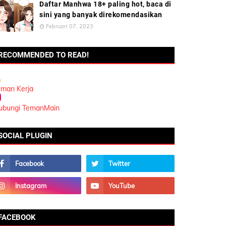
Daftar Manhwa 18+ paling hot, baca di
sini yang banyak direkomendasikan
Februari 07, 2023
RECOMMENDED TO READ!
eman Kerja
ubungi TemanMain
SOCIAL PLUGIN
FACEBOOK