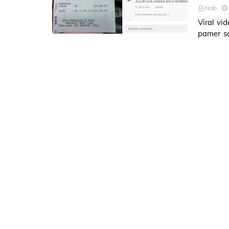
Nab
Viral vi
pamer sa
tercenga