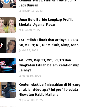
Kembar’ Part 2 Viral di Twitter, Link
Jadi Buruan
Januari 13, 2023
Umur Bule Barbie Lengkap Profil,
Biodata, Agama, Pacar
April 08, 2025
15+ Istilah Tiktok dan Artinya, IB, DC,
SB, VT, RP, RL, CP, Miskah, Simp, Stan
Mei 25, 2021
Arti VCS, Pap TT, Crt, LC, TO dan
Singkatan Istilah Dalam Relationship
Lainnya
Maret 30, 2026
Konten eksklusif niswahbm di IG yang
viral, isi video apa? Ini profil biodata
Niswatun Habib Mailana
Januari 08, 2025