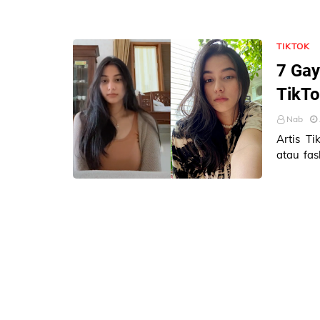
TIKTOK
7 Gay
TikTo
Nab
Artis Ti
atau fas
gaya lib