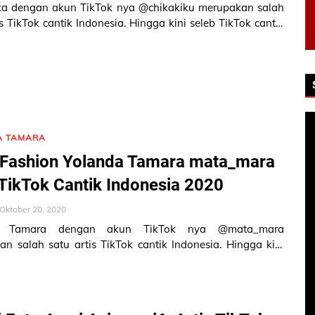
ka dengan akun TikTok nya @chikakiku merupakan salah
is TikTok cantik Indonesia. Hingga kini seleb TikTok cantik
liki 1,2M Fol…
A TAMARA
 Fashion Yolanda Tamara mata_mara
 TikTok Cantik Indonesia 2020
Oktober 20, 2020
a Tamara dengan akun TikTok nya @mata_mara
n salah satu artis TikTok cantik Indonesia. Hingga kini
kTok ini memiliki 215.5K Fol…