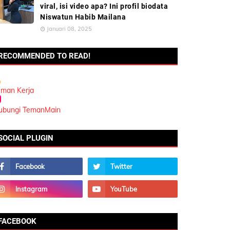
viral, isi video apa? Ini profil biodata
Niswatun Habib Mailana
Januari 08, 2025
RECOMMENDED TO READ!
eman Kerja
ubungi TemanMain
SOCIAL PLUGIN
FACEBOOK