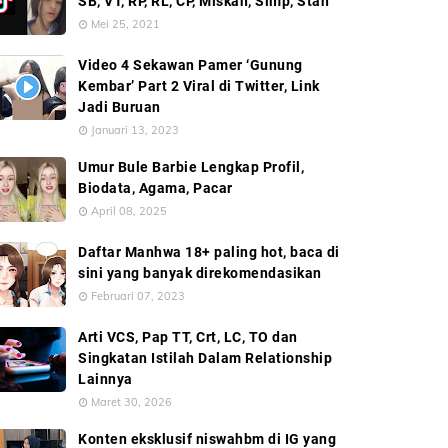
SB, VT, RP, RL, CP, Miskah, Simp, Stan
Mei 25, 2021
Video 4 Sekawan Pamer ‘Gunung
Kembar’ Part 2 Viral di Twitter, Link
Jadi Buruan
Januari 13, 2023
Umur Bule Barbie Lengkap Profil,
Biodata, Agama, Pacar
April 08, 2025
Daftar Manhwa 18+ paling hot, baca di
sini yang banyak direkomendasikan
Februari 07, 2023
Arti VCS, Pap TT, Crt, LC, TO dan
Singkatan Istilah Dalam Relationship
Lainnya
Maret 30, 2026
Konten eksklusif niswahbm di IG yang