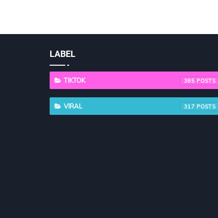
LABEL
TIKTOK
385
VIRAL
317