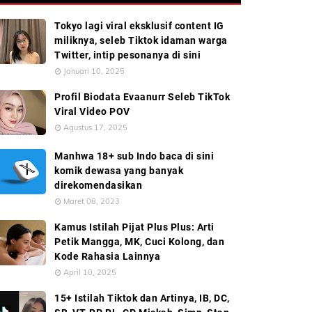
Tokyo lagi viral eksklusif content IG
miliknya, seleb Tiktok idaman warga
Twitter, intip pesonanya di sini
Januari 10, 2025
Profil Biodata Evaanurr Seleb TikTok
Viral Video POV
Agustus 17, 2025
Manhwa 18+ sub Indo baca di sini
komik dewasa yang banyak
direkomendasikan
Maret 08, 2023
Kamus Istilah Pijat Plus Plus: Arti
Petik Mangga, MK, Cuci Kolong, dan
Kode Rahasia Lainnya
April 10, 2025
15+ Istilah Tiktok dan Artinya, IB, DC,