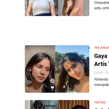
Chandri
satu art
ini memi
YOLAND
Gaya
Artis
Nab
Yoland
merupaka
seleb Ti
TIKTOK