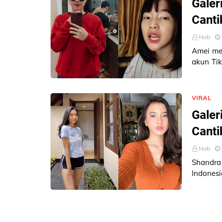
Galer
Canti
Nab
Amei mer
akun Tik
followers
VIRAL
Galer
Canti
Nab
Shandra
Indones
iklan Sh