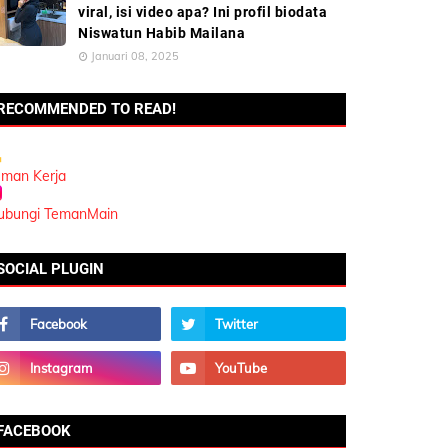
viral, isi video apa? Ini profil biodata
Niswatun Habib Mailana
Januari 08, 2025
RECOMMENDED TO READ!
eman Kerja
ubungi TemanMain
SOCIAL PLUGIN
FACEBOOK