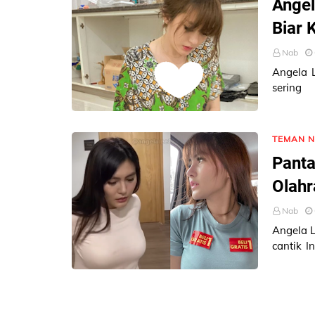
Angel
Biar 
Nab
Angela L
sering
@angela
TEMAN 
Panta
Olahr
Nab
Angela L
cantik 
ke Inst