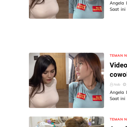
Angela 
Saat ini
@angela
TEMAN 
Video
cowo
Nab
Angela 
Saat ini
seksi In
TEMAN 