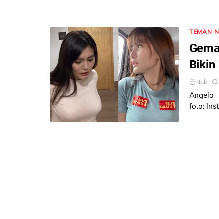
TEMAN 
Gemas
Bikin
Nab
Angela
foto: Instagram/ange
bermain