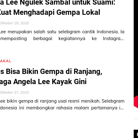
a Lee Ngulek Sambal untuk Suami:
Kuat Menghadapi Gempa Lokal
Oktober 28, 2020
ee merupakan salah satu selebgram cantik Indonesia. Ia
 memposting berbagai kegiatannya ke Instagram
lee87. Selebgram cantik yan…
NAKAL
s Bisa Bikin Gempa di Ranjang,
aga Angela Lee Kayak Gini
Oktober 27, 2020
ee bikin gempa di ranjang usai resmi menikah. Selebgram
Indonesia ini membongkar rahasia malam pertamanya ini
agram @angelalee8…