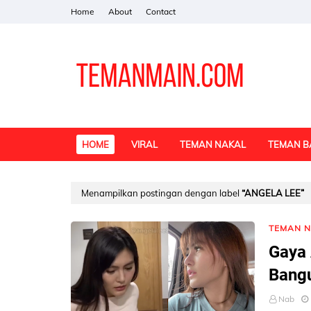
Home
About
Contact
HOME
VIRAL
TEMAN NAKAL
TEMAN B
Menampilkan postingan dengan label
ANGELA LEE
TEMAN 
Gaya 
Bangu
Nab