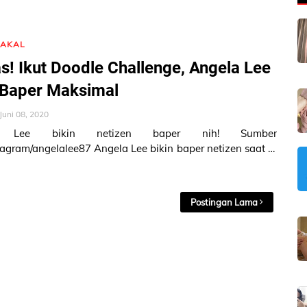
NAKAL
! Ikut Doodle Challenge, Angela Lee
 Baper Maksimal
Juni 08, 2020
 Lee bikin netizen baper nih! Sumber
lalee87 Angela Lee bikin baper netizen saat ia
 Doodle Challenge bareng…
Postingan Lama