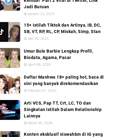
Kembar’ Part 2 Viral di Twitter, Link
Jadi Buruan
Januari 13, 2023
15+ Istilah Tiktok dan Artinya, IB, DC,
SB, VT, RP, RL, CP, Miskah, Simp, Stan
Mei 25, 2021
Umur Bule Barbie Lengkap Profil,
Biodata, Agama, Pacar
April 08, 2025
Daftar Manhwa 18+ paling hot, baca di
sini yang banyak direkomendasikan
Februari 07, 2023
Arti VCS, Pap TT, Crt, LC, TO dan
Singkatan Istilah Dalam Relationship
Lainnya
Maret 30, 2026
Konten eksklusif niswahbm di IG yang