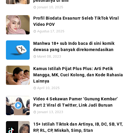
pesonanya di sini
Januari 10, 2025
Profil Biodata Evaanurr Seleb TikTok Viral
Video POV
Agustus 17, 2025
Manhwa 18+ sub Indo baca di sini komik
dewasa yang banyak direkomendasikan
Maret 08, 2023
Kamus Istilah Pijat Plus Plus: Arti Petik
Mangga, MK, Cuci Kolong, dan Kode Rahasia
Lainnya
April 10, 2025
Video 4 Sekawan Pamer ‘Gunung Kembar’
Part 2 Viral di Twitter, Link Jadi Buruan
Januari 13, 2023
15+ Istilah Tiktok dan Artinya, IB, DC, SB, VT,
RP, RL, CP, Miskah, Simp, Stan