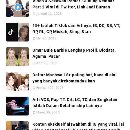
Video 4 Sekawan Pamer ‘Gunung Kembar’
Part 2 Viral di Twitter, Link Jadi Buruan
Januari 13, 2023
15+ Istilah Tiktok dan Artinya, IB, DC, SB, VT,
RP, RL, CP, Miskah, Simp, Stan
Mei 25, 2021
Umur Bule Barbie Lengkap Profil, Biodata,
Agama, Pacar
April 08, 2025
Daftar Manhwa 18+ paling hot, baca di sini
yang banyak direkomendasikan
Februari 07, 2023
Arti VCS, Pap TT, Crt, LC, TO dan Singkatan
Istilah Dalam Relationship Lainnya
Maret 30, 2026
Konten eksklusif niswahbm di IG yang viral, isi