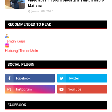
video apa? Ini profil biodata Niswatun Habib
Mailana
Januari 08, 2025
RECOMMENDED TO READ!
Teman Kerja
Hubungi TemanMain
SOCIAL PLUGIN
FACEBOOK