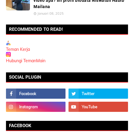
video apa? Ini profil biodata Niswatun Habib
Mailana
Januari 08, 2025
RECOMMENDED TO READ!
Teman Kerja
Hubungi TemanMain
SOCIAL PLUGIN
FACEBOOK