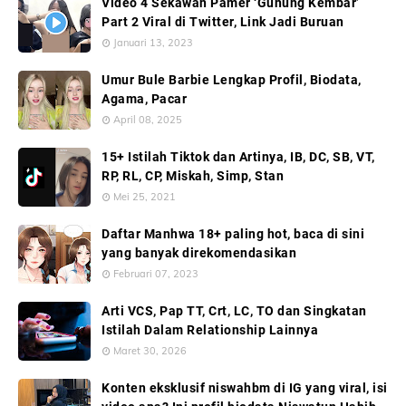
Video 4 Sekawan Pamer ‘Gunung Kembar’
Part 2 Viral di Twitter, Link Jadi Buruan
Januari 13, 2023
Umur Bule Barbie Lengkap Profil, Biodata,
Agama, Pacar
April 08, 2025
15+ Istilah Tiktok dan Artinya, IB, DC, SB, VT,
RP, RL, CP, Miskah, Simp, Stan
Mei 25, 2021
Daftar Manhwa 18+ paling hot, baca di sini
yang banyak direkomendasikan
Februari 07, 2023
Arti VCS, Pap TT, Crt, LC, TO dan Singkatan
Istilah Dalam Relationship Lainnya
Maret 30, 2026
Konten eksklusif niswahbm di IG yang viral, isi