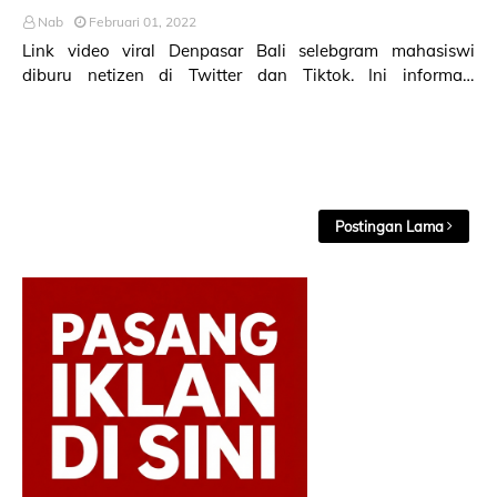
Nab
Februari 01, 2022
Link video viral Denpasar Bali selebgram mahasiswi
diburu netizen di Twitter dan Tiktok. Ini informasi
selengkapnya! Video viral selebgram Denpasar B…
Postingan Lama