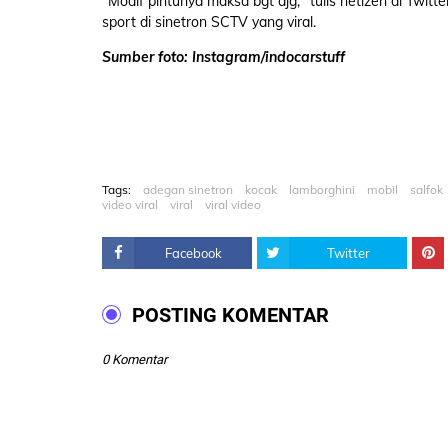
"Modif pintunya maksa bgt ajg," tulis netizen di Twitt
sport di sinetron SCTV yang viral.
Sumber foto: Instagram/indocarstuff
Tags:
adegan sinetron
kocak
lamborghini
mobil
salfok
video viral
viral
viral video
Facebook
Twitter
POSTING KOMENTAR
0 Komentar