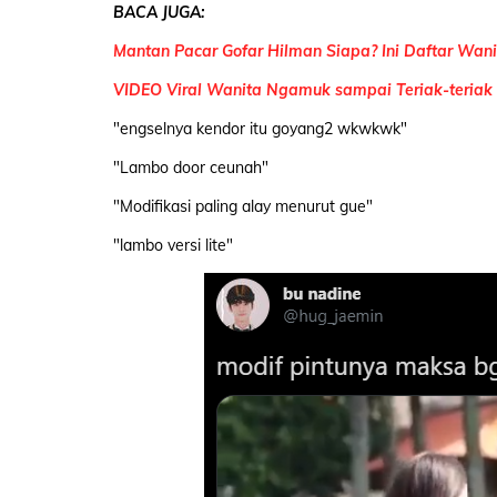
BACA JUGA:
Mantan Pacar Gofar Hilman Siapa? Ini Daftar Wan
VIDEO Viral Wanita Ngamuk sampai Teriak-teriak k
"engselnya kendor itu goyang2 wkwkwk"
"Lambo door ceunah"
"Modifikasi paling alay menurut gue"
"lambo versi lite"