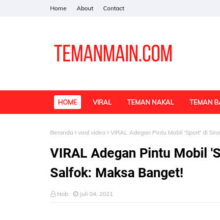
Home
About
Contact
HOME
VIRAL
TEMAN NAKAL
TEMAN B
Beranda
viral video
VIRAL Adegan Pintu Mobil 'Sport' di Sin
VIRAL Adegan Pintu Mobil 'Sp
Salfok: Maksa Banget!
Nab
Juli 04, 2021