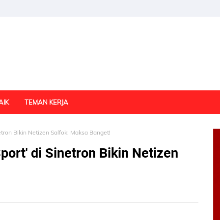
AIK
TEMAN KERJA
etron Bikin Netizen Salfok: Maksa Banget!
ort' di Sinetron Bikin Netizen