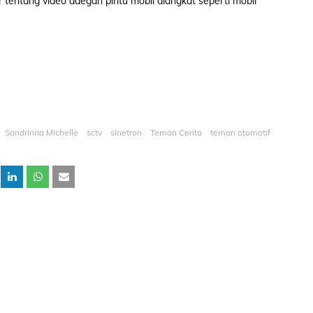
er tentang video adegan pintu mobil diangkat seperti mobil
Sandrinna Michelle
sctv
sinetron
Teman Cerita
teman otomotif