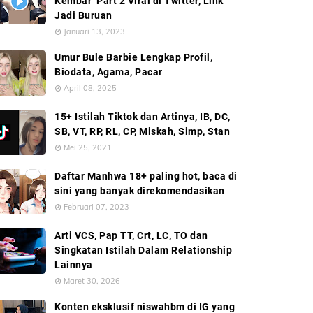
Kembar’ Part 2 Viral di Twitter, Link
Jadi Buruan
Januari 13, 2023
Umur Bule Barbie Lengkap Profil,
Biodata, Agama, Pacar
April 08, 2025
15+ Istilah Tiktok dan Artinya, IB, DC,
SB, VT, RP, RL, CP, Miskah, Simp, Stan
Mei 25, 2021
Daftar Manhwa 18+ paling hot, baca di
sini yang banyak direkomendasikan
Februari 07, 2023
Arti VCS, Pap TT, Crt, LC, TO dan
Singkatan Istilah Dalam Relationship
Lainnya
Maret 30, 2026
Konten eksklusif niswahbm di IG yang