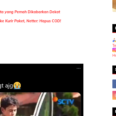
ita yang Pernah Dikabarkan Dekat
e Kurir Paket, Netter: Hapus COD!
T
H