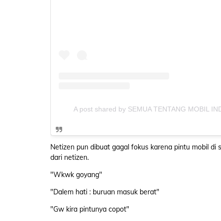
A post shared by SEMUA TENTANG MOBIL INDO
Netizen pun dibuat gagal fokus karena pintu mobil di 
dari netizen.
"Wkwk goyang"
"Dalem hati : buruan masuk berat"
"Gw kira pintunya copot"