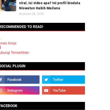
viral, isi video apa? Ini profil biodata
Niswatun Habib Mailana
Januari 08, 2025
RECOMMENDED TO READ!
eman Kerja
ubungi TemanMain
SOCIAL PLUGIN
FACEBOOK