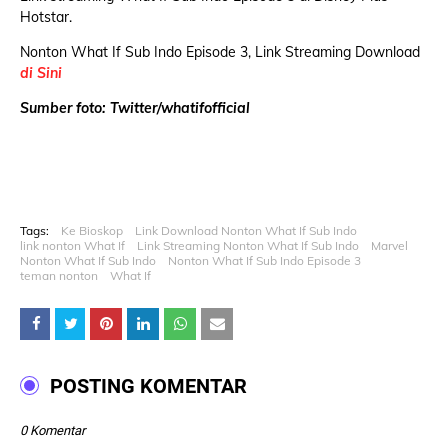
Hotstar.
Nonton What If Sub Indo Episode 3, Link Streaming Download
di Sini
Sumber foto: Twitter/whatifofficial
Tags:
Ke Bioskop
Link Download Nonton What If Sub Indo
link nonton What If
Link Streaming Nonton What If Sub Indo
Marvel
Nonton What If Sub Indo
Nonton What If Sub Indo Episode 3
teman nonton
What If
POSTING KOMENTAR
0 Komentar