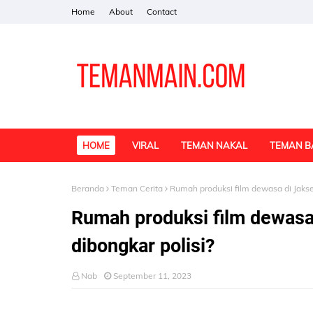
Home
About
Contact
HOME
VIRAL
TEMAN NAKAL
TEMAN B
Beranda
Teman Cerita
Rumah produksi film dewasa di Jakse
Rumah produksi film dewasa
dibongkar polisi?
Nab
September 11, 2023