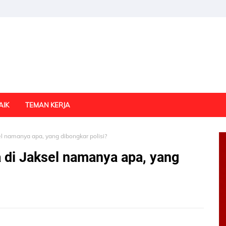
AIK
TEMAN KERJA
l namanya apa, yang dibongkar polisi?
 di Jaksel namanya apa, yang