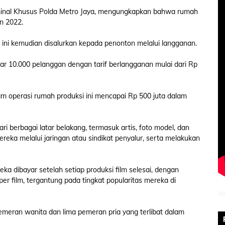
iminal Khusus Polda Metro Jaya, mengungkapkan bahwa rumah
un 2022.
i ini kemudian disalurkan kepada penonton melalui langganan.
itar 10.000 pelanggan dengan tarif berlangganan mulai dari Rp
am operasi rumah produksi ini mencapai Rp 500 juta dalam
i berbagai latar belakang, termasuk artis, foto model, dan
eka melalui jaringan atau sindikat penyalur, serta melakukan
ka dibayar setelah setiap produksi film selesai, dengan
per film, tergantung pada tingkat popularitas mereka di
pemeran wanita dan lima pemeran pria yang terlibat dalam