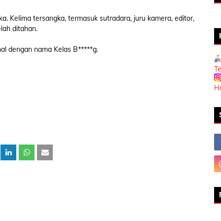
ka. Kelima tersangka, termasuk sutradara, juru kamera, editor,
elah ditahan.
enal dengan nama Kelas B*****g.
T
H