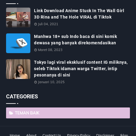
Link Download Anime Stuck In The Wall Girl
3D Rina and The Hole VIRAL di Tiktok
Juli 04, 2021
Manhwa 18+ sub Indo baca di sini komik
dewasa yang banyak direkomendasikan
Maret 08, 2023
Tokyo lagi viral eksklusif content IG miliknya,
seleb Tiktok idaman warga Twitter, intip
pesonanya di sini
Januari 10, 2025
CATEGORIES
TEMAN BAIK
Home
About
Contact Us
Privacy Policy
Disclaimer
Iklan