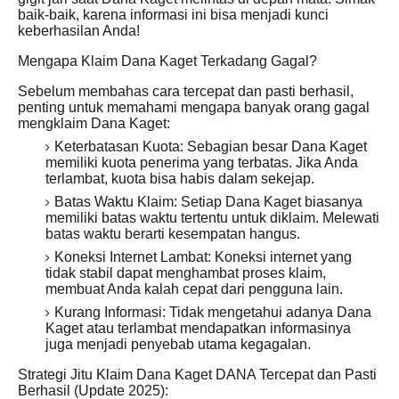
baik-baik, karena informasi ini bisa menjadi kunci
keberhasilan Anda!
Mengapa Klaim Dana Kaget Terkadang Gagal?
Sebelum membahas cara tercepat dan pasti berhasil,
penting untuk memahami mengapa banyak orang gagal
mengklaim Dana Kaget:
Keterbatasan Kuota:
Sebagian besar Dana Kaget
memiliki kuota penerima yang terbatas. Jika Anda
terlambat, kuota bisa habis dalam sekejap.
Batas Waktu Klaim:
Setiap Dana Kaget biasanya
memiliki batas waktu tertentu untuk diklaim. Melewati
batas waktu berarti kesempatan hangus.
Koneksi Internet Lambat:
Koneksi internet yang
tidak stabil dapat menghambat proses klaim,
membuat Anda kalah cepat dari pengguna lain.
Kurang Informasi:
Tidak mengetahui adanya Dana
Kaget atau terlambat mendapatkan informasinya
juga menjadi penyebab utama kegagalan.
Strategi Jitu Klaim Dana Kaget DANA Tercepat dan Pasti
Berhasil (Update 2025):