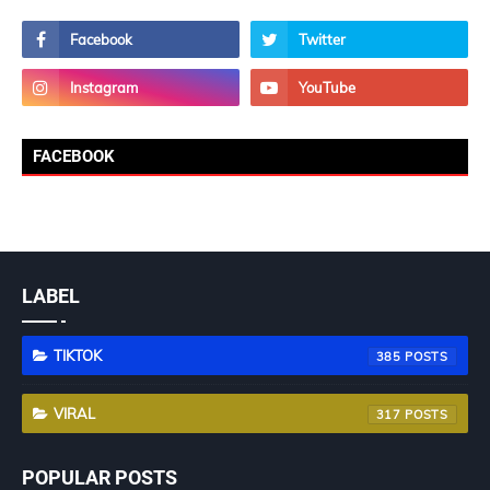
FACEBOOK
LABEL
TIKTOK
385
VIRAL
317
POPULAR POSTS