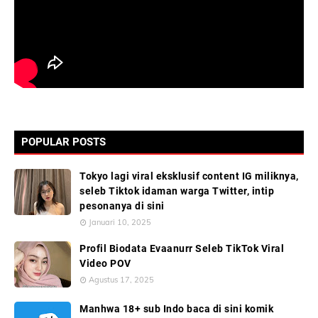
POPULAR POSTS
Tokyo lagi viral eksklusif content IG miliknya,
seleb Tiktok idaman warga Twitter, intip
pesonanya di sini
Januari 10, 2025
Profil Biodata Evaanurr Seleb TikTok Viral
Video POV
Agustus 17, 2025
Manhwa 18+ sub Indo baca di sini komik