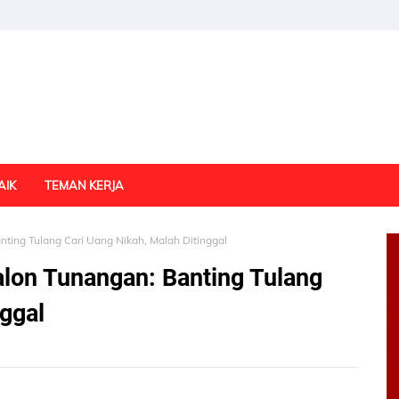
AIK
TEMAN KERJA
anting Tulang Cari Uang Nikah, Malah Ditinggal
Calon Tunangan: Banting Tulang
nggal