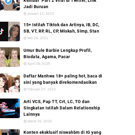
Kembar’ Part 2 Viral di Twitter, Link
Jadi Buruan
Januari 13, 2023
15+ Istilah Tiktok dan Artinya, IB, DC,
SB, VT, RP, RL, CP, Miskah, Simp, Stan
Mei 25, 2021
Umur Bule Barbie Lengkap Profil,
Biodata, Agama, Pacar
April 08, 2025
Daftar Manhwa 18+ paling hot, baca di
sini yang banyak direkomendasikan
Februari 07, 2023
Arti VCS, Pap TT, Crt, LC, TO dan
Singkatan Istilah Dalam Relationship
Lainnya
Maret 30, 2026
Konten eksklusif niswahbm di IG yang