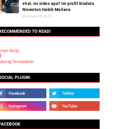
viral, isi video apa? Ini profil biodata
Niswatun Habib Mailana
Januari 08, 2025
RECOMMENDED TO READ!
eman Kerja
ubungi TemanMain
SOCIAL PLUGIN
FACEBOOK