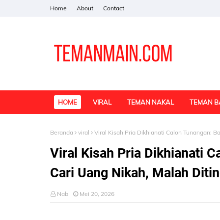
Home
About
Contact
HOME
VIRAL
TEMAN NAKAL
TEMAN B
Beranda
viral
Viral Kisah Pria Dikhianati Calon Tunangan: B
Viral Kisah Pria Dikhianati 
Cari Uang Nikah, Malah Diti
Nab
Mei 20, 2026