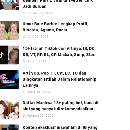
Kembar’ Part 2 Viral di Twitter, Link
Jadi Buruan
Januari 13, 2023
Umur Bule Barbie Lengkap Profil,
Biodata, Agama, Pacar
April 08, 2025
15+ Istilah Tiktok dan Artinya, IB, DC,
SB, VT, RP, RL, CP, Miskah, Simp, Stan
Mei 25, 2021
Arti VCS, Pap TT, Crt, LC, TO dan
Singkatan Istilah Dalam Relationship
Lainnya
Maret 30, 2026
Daftar Manhwa 18+ paling hot, baca di
sini yang banyak direkomendasikan
Februari 07, 2023
Konten eksklusif niswahbm di IG yang