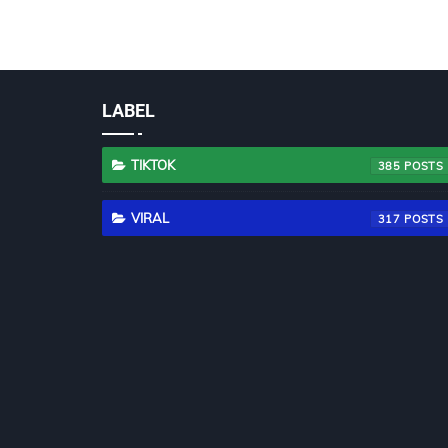
LABEL
TIKTOK
385
VIRAL
317