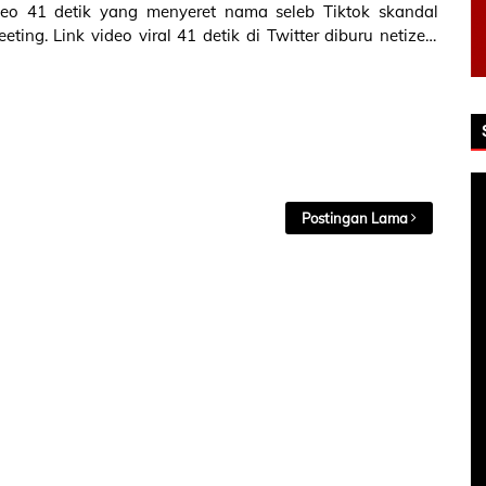
ideo 41 detik yang menyeret nama seleb Tiktok skandal
ting. Link video viral 41 detik di Twitter diburu netizen!
tok viral te…
Postingan Lama