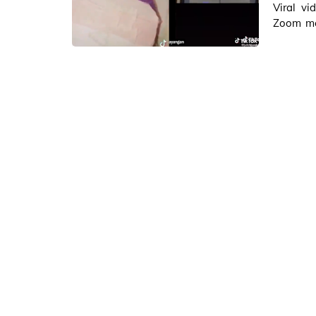
Viral v
Zoom mee
Seleb Tik