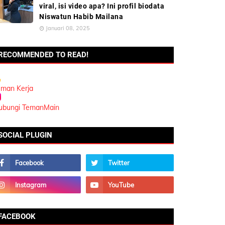
viral, isi video apa? Ini profil biodata
Niswatun Habib Mailana
Januari 08, 2025
RECOMMENDED TO READ!
eman Kerja
ubungi TemanMain
SOCIAL PLUGIN
FACEBOOK