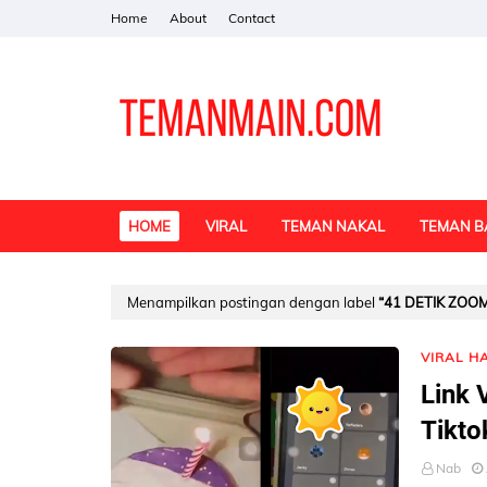
Home
About
Contact
HOME
VIRAL
TEMAN NAKAL
TEMAN B
Menampilkan postingan dengan label
41 DETIK ZOO
VIRAL HA
Link 
Tikto
Nab