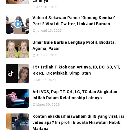
Lainnya
April 10, 2025
Video 4 Sekawan Pamer ‘Gunung Kembar’
Part 2 Viral di Twitter, Link Jadi Buruan
Januari 13, 2023
Umur Bule Barbie Lengkap Profil, Biodata,
Agama, Pacar
April 08, 2025
15+ Istilah Tiktok dan Artinya, IB, DC, SB, VT,
RP, RL, CP, Miskah, Simp, Stan
Mei 25, 2021
Arti VCS, Pap TT, Crt, LC, TO dan Singkatan
Istilah Dalam Relationship Lainnya
Maret 30, 2026
Konten eksklusif niswahbm di IG yang viral, isi
video apa? Ini profil biodata Niswatun Habib
Mailana