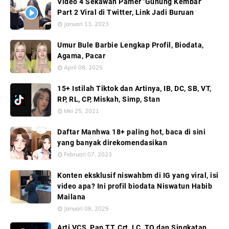
Video 4 Sekawan Pamer ‘Gunung Kembar’
Part 2 Viral di Twitter, Link Jadi Buruan
Januari 13, 2023
Umur Bule Barbie Lengkap Profil, Biodata,
Agama, Pacar
April 08, 2025
15+ Istilah Tiktok dan Artinya, IB, DC, SB, VT,
RP, RL, CP, Miskah, Simp, Stan
Mei 25, 2021
Daftar Manhwa 18+ paling hot, baca di sini
yang banyak direkomendasikan
Februari 07, 2023
Konten eksklusif niswahbm di IG yang viral, isi
video apa? Ini profil biodata Niswatun Habib
Mailana
Januari 08, 2025
Arti VCS, Pap TT, Crt, LC, TO dan Singkatan