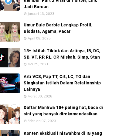
Kembar’ Part 2 Viral di Twitter, Link
Jadi Buruan
Januari 13, 2023
Umur Bule Barbie Lengkap Profil,
Biodata, Agama, Pacar
April 08, 2025
15+ Istilah Tiktok dan Artinya, IB, DC,
SB, VT, RP, RL, CP, Miskah, Simp, Stan
Mei 25, 2021
Arti VCS, Pap TT, Crt, LC, TO dan
Singkatan Istilah Dalam Relationship
Lainnya
Maret 30, 2026
Daftar Manhwa 18+ paling hot, baca di
sini yang banyak direkomendasikan
Februari 07, 2023
Konten eksklusif niswahbm di IG yang