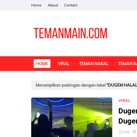
Home
About
Contact
HOME
VIRAL
TEMAN NAKAL
TEMAN B
Menampilkan postingan dengan label
DUGEM HALA
VIRAL
Dugem
Dugem
Nab