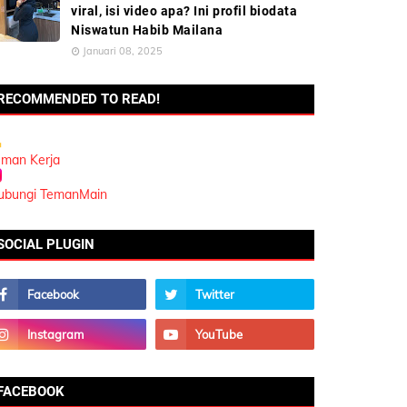
viral, isi video apa? Ini profil biodata
Niswatun Habib Mailana
Januari 08, 2025
RECOMMENDED TO READ!
eman Kerja
ubungi TemanMain
SOCIAL PLUGIN
FACEBOOK