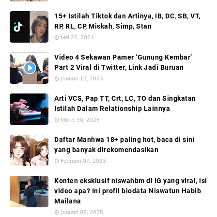
15+ Istilah Tiktok dan Artinya, IB, DC, SB, VT,
RP, RL, CP, Miskah, Simp, Stan
Mei 25, 2021
Video 4 Sekawan Pamer ‘Gunung Kembar’
Part 2 Viral di Twitter, Link Jadi Buruan
Januari 13, 2023
Arti VCS, Pap TT, Crt, LC, TO dan Singkatan
Istilah Dalam Relationship Lainnya
Maret 30, 2026
Daftar Manhwa 18+ paling hot, baca di sini
yang banyak direkomendasikan
Februari 07, 2023
Konten eksklusif niswahbm di IG yang viral, isi
video apa? Ini profil biodata Niswatun Habib
Mailana
Januari 08, 2025