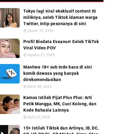
Tokyo lagi viral eksklusif content IG
miliknya, seleb Tiktok idaman warga
Twitter, intip pesonanya di sini
Januari 10, 2025
Profil Biodata Evaanurr Seleb TikTok
Viral Video POV
Agustus 17, 2025
Manhwa 18+ sub Indo baca di sini
komik dewasa yang banyak
direkomendasikan
Maret 08, 2023
Kamus Istilah Pijat Plus Plus: Arti
Petik Mangga, MK, Cuci Kolong, dan
Kode Rahasia Lainnya
April 10, 2025
15+ Istilah Tiktok dan Artinya, IB, DC,