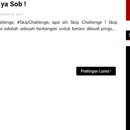
 ya Sob !
Maret 10, 2017
llenge, #SkipChallenge, apa sih Skip Challenge ? Skip
e adalah sebuah tantangan untuk berani dibuat pingsan
engaja. Caranya…
Postingan Lama