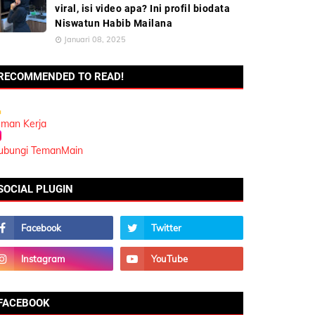
viral, isi video apa? Ini profil biodata
Niswatun Habib Mailana
Januari 08, 2025
RECOMMENDED TO READ!
eman Kerja
ubungi TemanMain
SOCIAL PLUGIN
FACEBOOK