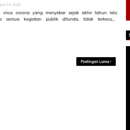
Juni 14, 2020
 virus corona yang menyebar sejak akhir tahun lalu
 semua kegiatan publik ditunda, tidak terkecuali
la. Namun seiring meredanya …
Postingan Lama