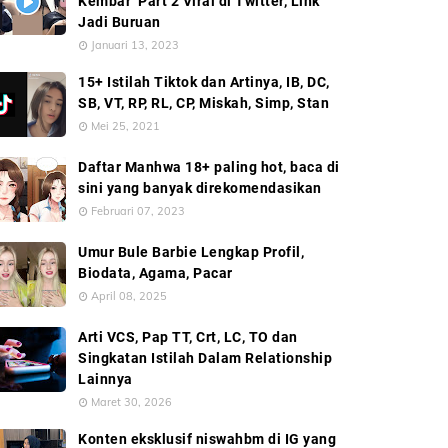
Kembar’ Part 2 Viral di Twitter, Link
Jadi Buruan
Januari 13, 2023
15+ Istilah Tiktok dan Artinya, IB, DC,
SB, VT, RP, RL, CP, Miskah, Simp, Stan
Mei 25, 2021
Daftar Manhwa 18+ paling hot, baca di
sini yang banyak direkomendasikan
Februari 07, 2023
Umur Bule Barbie Lengkap Profil,
Biodata, Agama, Pacar
April 08, 2025
Arti VCS, Pap TT, Crt, LC, TO dan
Singkatan Istilah Dalam Relationship
Lainnya
Maret 30, 2026
Konten eksklusif niswahbm di IG yang