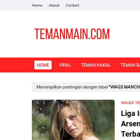
Home
About
Contact
HOME
VIRAL
TEMAN NAKAL
TEMAN B
Menampilkan postingan dengan label
WAGS MANCHE
WAGS TE
Liga 
Arsen
Terba