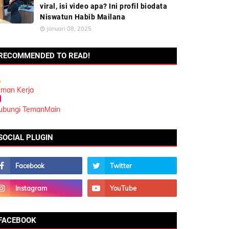
viral, isi video apa? Ini profil biodata
Niswatun Habib Mailana
Januari 08, 2025
RECOMMENDED TO READ!
eman Kerja
ubungi TemanMain
SOCIAL PLUGIN
FACEBOOK