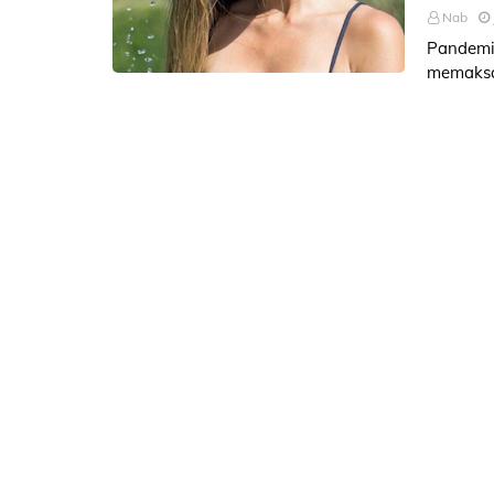
Nab
Pandemi
memaksa
sepakbo