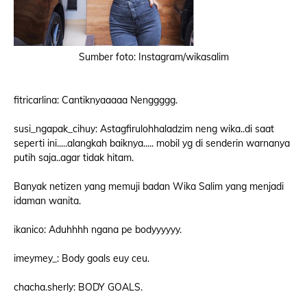
Sumber foto: Instagram/wikasalim
fitricarlina: Cantiknyaaaaa Nenggggg.
susi_ngapak_cihuy: Astagfirulohhaladzim neng wika..di saat
seperti ini.....alangkah baiknya..... mobil yg di senderin warnanya
putih saja..agar tidak hitam.
Banyak netizen yang memuji badan Wika Salim yang menjadi
idaman wanita.
ikanico: Aduhhhh ngana pe bodyyyyyy.
imeymey_: Body goals euy ceu.
chacha.sherly: BODY GOALS.