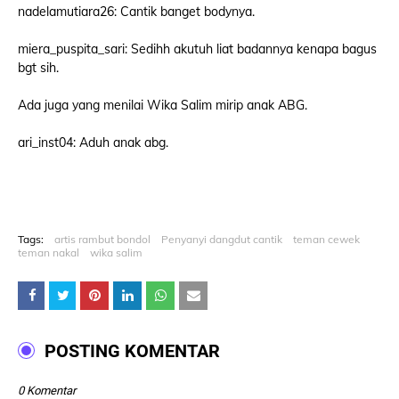
nadelamutiara26: Cantik banget bodynya.
miera_puspita_sari: Sedihh akutuh liat badannya kenapa bagus
bgt sih.
Ada juga yang menilai Wika Salim mirip anak ABG.
ari_inst04: Aduh anak abg.
Tags:
artis rambut bondol
Penyanyi dangdut cantik
teman cewek
teman nakal
wika salim
POSTING KOMENTAR
0 Komentar