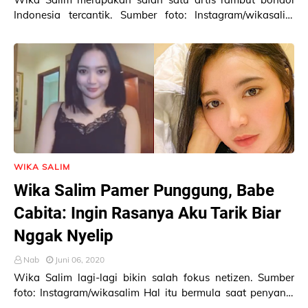
Indonesia tercantik. Sumber foto: Instagram/wikasalim
Gaya foto Wika Salim di samping mob…
WIKA SALIM
Wika Salim Pamer Punggung, Babe
Cabita: Ingin Rasanya Aku Tarik Biar
Nggak Nyelip
Nab
Juni 06, 2020
Wika Salim lagi-lagi bikin salah fokus netizen. Sumber
foto: Instagram/wikasalim Hal itu bermula saat penyanyi
cantik Indonesia ini mempostin…