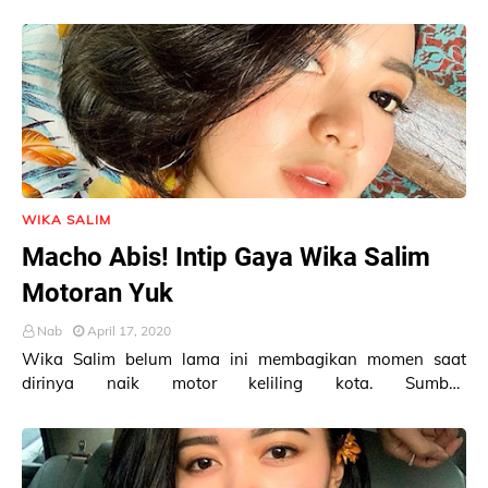
foto: Instagram/wikasalim Hal…
WIKA SALIM
Macho Abis! Intip Gaya Wika Salim
Motoran Yuk
Nab
April 17, 2020
Wika Salim belum lama ini membagikan momen saat
dirinya naik motor keliling kota. Sumber:
Instagram/wikasalim Momen Wika Salim naik motor ini i…