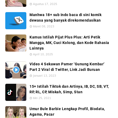
Agustus 17, 2025
Manhwa 18+ sub Indo baca di sini komik
dewasa yang banyak direkomendasikan
Maret 08, 2023
Kamus Istilah Pijat Plus Plus: Arti Petik
Mangga, MK, Cuci Kolong, dan Kode Rahasia
Lainnya
April 10, 2025
Video 4 Sekawan Pamer ‘Gunung Kembar’
Part 2 Viral di Twitter, Link Jadi Buruan
Januari 13, 2023
15+ Istilah Tiktok dan Artinya, IB, DC, SB, VT,
RP, RL, CP, Miskah, Simp, Stan
Mei 25, 2021
Umur Bule Barbie Lengkap Profil, Biodata,
Agama, Pacar