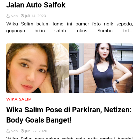
Jalan Auto Salfok
Nab
Juli 14, 2020
Wika Salim belum lama ini pamer foto naik sepeda,
gayanya bikin salah fokus. Sumber foto:
Instagram/wikasalim Wika Salim membagikan foto saat…
WIKA SALIM
Wika Salim Pose di Parkiran, Netizen:
Body Goals Banget!
Nab
Juni 22, 2020
Wika Salim merupakan salah satu artis rambut bondol