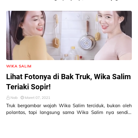
di Instagram. Saat ini Wika Salim sudah mem…
WIKA SALIM
Lihat Fotonya di Bak Truk, Wika Salim
Teriaki Sopir!
Nab
Maret 07, 2021
Truk bergambar wajah Wika Salim terciduk, bukan oleh
polantas, tapi langsung sama Wika Salim nya sendiri.
Melihat bak truk dengan gambar atau foto di…