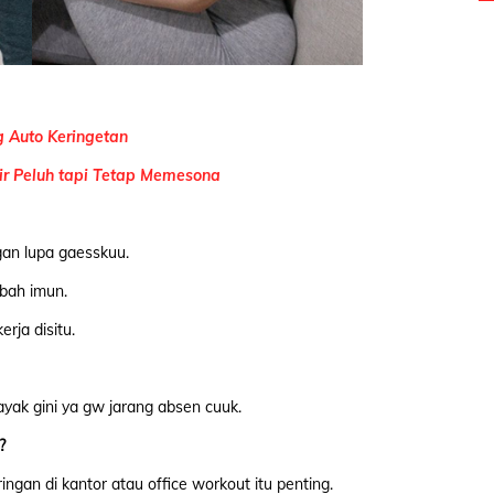
 Auto Keringetan
ir Peluh tapi Tetap Memesona
ngan lupa gaesskuu.
mbah imun.
rja disitu.
yak gini ya gw jarang absen cuuk.
n?
ringan di kantor atau office workout itu penting.