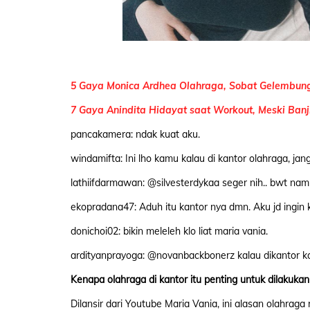
5 Gaya Monica Ardhea Olahraga, Sobat Gelembung
7 Gaya Anindita Hidayat saat Workout, Meski Banj
pancakamera: ndak kuat aku.
windamifta: Ini lho kamu kalau di kantor olahraga, ja
lathiifdarmawan: @silvesterdykaa seger nih.. bwt na
ekopradana47: Aduh itu kantor nya dmn. Aku jd ingin ke
donichoi02: bikin meleleh klo liat maria vania.
ardityanprayoga: @novanbackbonerz kalau dikantor ka
Kenapa olahraga di kantor itu penting untuk dilakuka
Dilansir dari Youtube Maria Vania, ini alasan olahraga 