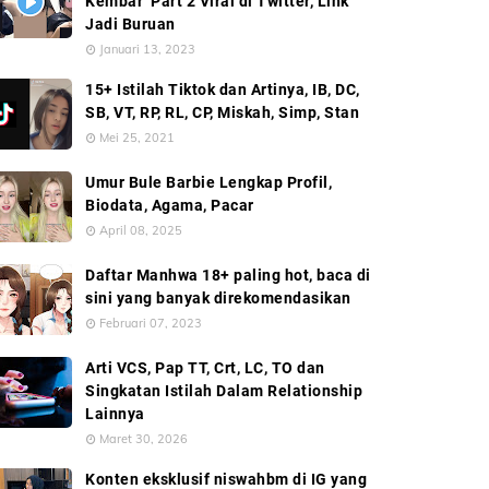
Kembar’ Part 2 Viral di Twitter, Link
Jadi Buruan
Januari 13, 2023
15+ Istilah Tiktok dan Artinya, IB, DC,
SB, VT, RP, RL, CP, Miskah, Simp, Stan
Mei 25, 2021
Umur Bule Barbie Lengkap Profil,
Biodata, Agama, Pacar
April 08, 2025
Daftar Manhwa 18+ paling hot, baca di
sini yang banyak direkomendasikan
Februari 07, 2023
Arti VCS, Pap TT, Crt, LC, TO dan
Singkatan Istilah Dalam Relationship
Lainnya
Maret 30, 2026
Konten eksklusif niswahbm di IG yang