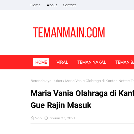
Home
About
Contact
HOME
VIRAL
TEMAN NAKAL
TEMAN B
Beranda
youtuber
Maria Vania Olahraga di Kantor, Netter: 
Maria Vania Olahraga di Kant
Gue Rajin Masuk
Nab
Januari 27, 2021