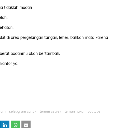
ga tidaklah mudah
elah.
sehatan.
kit di area pergelangan tangan, leher, bahkan mata karena
ri berat badanmu akan bertambah.
kantor ya!
gram
selebgram cantik
teman cewek
teman nakal
youtuber