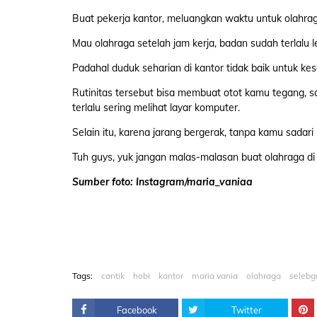
Buat pekerja kantor, meluangkan waktu untuk olahra
Mau olahraga setelah jam kerja, badan sudah terlalu l
Padahal duduk seharian di kantor tidak baik untuk ke
Rutinitas tersebut bisa membuat otot kamu tegang, sa
terlalu sering melihat layar komputer.
Selain itu, karena jarang bergerak, tanpa kamu sada
Tuh guys, yuk jangan malas-malasan buat olahraga di 
Sumber foto: Instagram/maria_vaniaa
Tags:
cantik
hobi
kantor
maria vania
olahraga
seleb
Facebook
Twitter