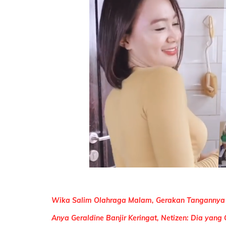
Wika Salim Olahraga Malam, Gerakan Tangannya B
Anya Geraldine Banjir Keringat, Netizen: Dia yan