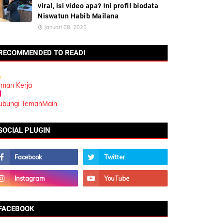
viral, isi video apa? Ini profil biodata
Niswatun Habib Mailana
Januari 08, 2025
RECOMMENDED TO READ!
eman Kerja
ubungi TemanMain
SOCIAL PLUGIN
FACEBOOK