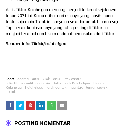
Artis Tiktok Kaiahelgaa memang menjadi terkenal sejak awal
tahun 2021 ini. Kalau dilihat dari usianya yang masih muda,
tentu saja main Tiktok ini hanyalah sekedar untuk hiburan saja.
Tapi berkat kebiasaannya yang rutin posting di Tiktok, ia
menjadi terkenal dan bisa mendapat pemasukan dari Tiktok.
Sumber foto: Tiktok/kaiahelgaa
Tags:
agama
artis TikTok
artis Tiktok cantik
artis TikTok cantik Indonesia
Artis Tiktok Kaiahelgaa
biodata
Kaiahelga
Kaiahelgaa
lord ngantuk
ngantuk
teman cewek
TikTok
POSTING KOMENTAR