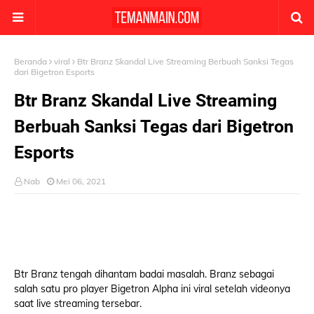
Beranda
viral
Btr Branz Skandal Live Streaming Berbuah Sanksi Tegas
dari Bigetron Esports
Btr Branz Skandal Live Streaming
Berbuah Sanksi Tegas dari Bigetron
Esports
Nab
Mei 06, 2021
Btr Branz tengah dihantam badai masalah. Branz sebagai
salah satu pro player Bigetron Alpha ini viral setelah videonya
saat live streaming tersebar.