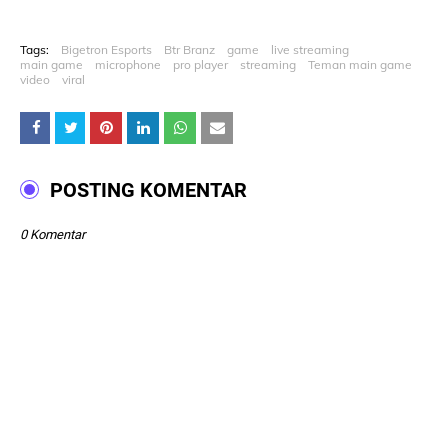
Tags:
Bigetron Esports
Btr Branz
game
live streaming
main game
microphone
pro player
streaming
Teman main game
video
viral
POSTING KOMENTAR
0 Komentar