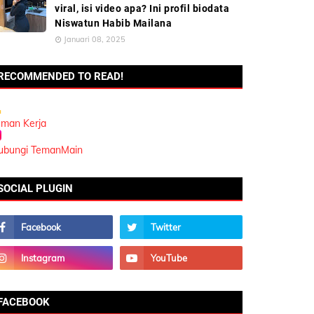
viral, isi video apa? Ini profil biodata
Niswatun Habib Mailana
Januari 08, 2025
RECOMMENDED TO READ!
eman Kerja
ubungi TemanMain
SOCIAL PLUGIN
FACEBOOK