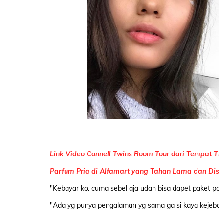
Link Video Connell Twins Room Tour dari Tempat 
Parfum Pria di Alfamart yang Tahan Lama dan Di
"Kebayar ko. cuma sebel aja udah bisa dapet paket pan
"Ada yg punya pengalaman yg sama ga si kaya kejebak 