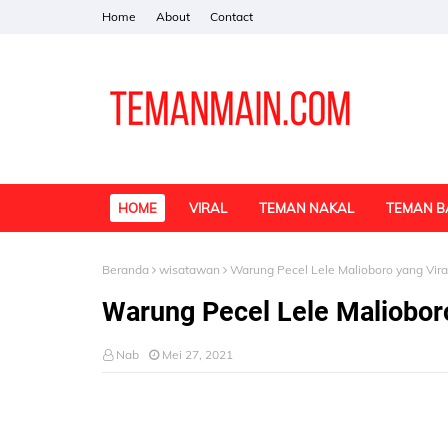
Home
About
Contact
HOME
VIRAL
TEMAN NAKAL
TEMAN B
Beranda
wisatawan
Warung Pecel Lele Malioboro yang Viral
Warung Pecel Lele Malioboro
Nab
Mei 27, 2021