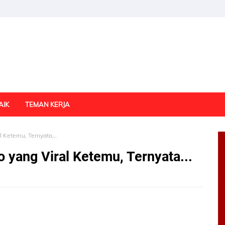
AIK
TEMAN KERJA
 Ketemu, Ternyata...
 yang Viral Ketemu, Ternyata...