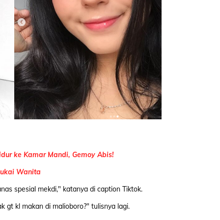
Tidur ke Kamar Mandi, Gemoy Abis!
sukai Wanita
as spesial mekdi," katanya di caption Tiktok.
gt kl makan di malioboro?" tulisnya lagi.