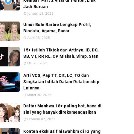
Kembar’ Part 2 Viral di Twitter, Link
Jadi Buruan
Januari 13, 2023
Umur Bule Barbie Lengkap Profil,
Biodata, Agama, Pacar
April 08, 2025
15+ Istilah Tiktok dan Artinya, IB, DC,
SB, VT, RP, RL, CP, Miskah, Simp, Stan
Mei 25, 2021
Arti VCS, Pap TT, Crt, LC, TO dan
Singkatan Istilah Dalam Relationship
Lainnya
Maret 30, 2026
Daftar Manhwa 18+ paling hot, baca di
sini yang banyak direkomendasikan
Februari 07, 2023
Konten eksklusif niswahbm di IG yang