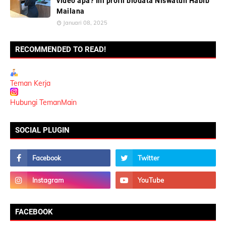
video apa? Ini profil biodata Niswatun Habib
Mailana
Januari 08, 2025
RECOMMENDED TO READ!
Teman Kerja
Hubungi TemanMain
SOCIAL PLUGIN
FACEBOOK