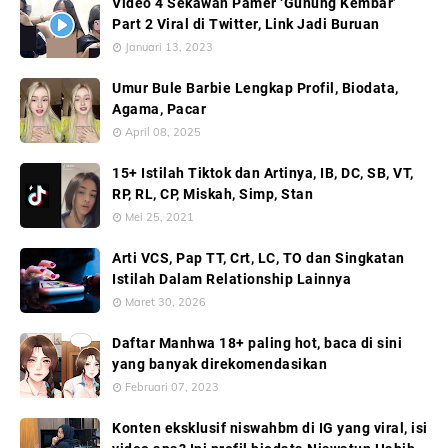
Video 4 Sekawan Pamer ‘Gunung Kembar’
Part 2 Viral di Twitter, Link Jadi Buruan
Januari 13, 2023
Umur Bule Barbie Lengkap Profil, Biodata,
Agama, Pacar
April 08, 2025
15+ Istilah Tiktok dan Artinya, IB, DC, SB, VT,
RP, RL, CP, Miskah, Simp, Stan
Mei 25, 2021
Arti VCS, Pap TT, Crt, LC, TO dan Singkatan
Istilah Dalam Relationship Lainnya
Maret 30, 2026
Daftar Manhwa 18+ paling hot, baca di sini
yang banyak direkomendasikan
Februari 07, 2023
Konten eksklusif niswahbm di IG yang viral, isi