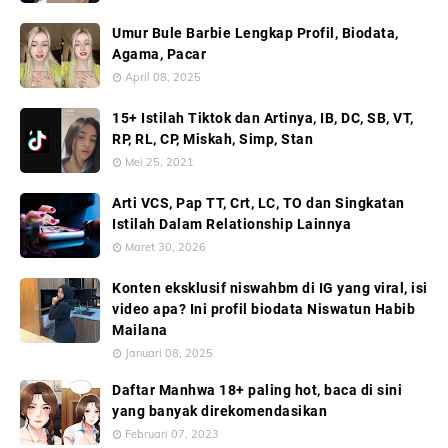
Umur Bule Barbie Lengkap Profil, Biodata,
Agama, Pacar
April 08, 2025
15+ Istilah Tiktok dan Artinya, IB, DC, SB, VT,
RP, RL, CP, Miskah, Simp, Stan
Mei 25, 2021
Arti VCS, Pap TT, Crt, LC, TO dan Singkatan
Istilah Dalam Relationship Lainnya
Maret 30, 2026
Konten eksklusif niswahbm di IG yang viral, isi
video apa? Ini profil biodata Niswatun Habib
Mailana
Januari 08, 2025
Daftar Manhwa 18+ paling hot, baca di sini
yang banyak direkomendasikan
Februari 07, 2023