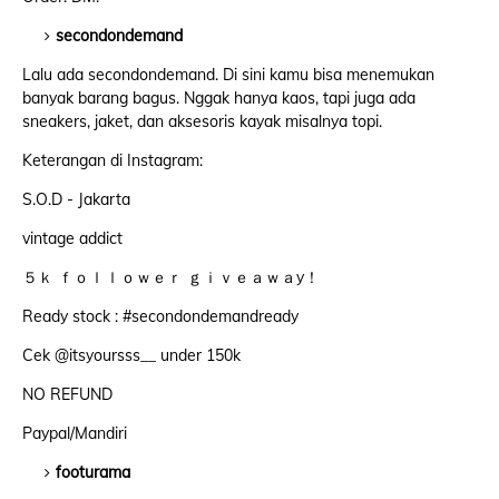
secondondemand
Lalu ada secondondemand. Di sini kamu bisa menemukan
banyak barang bagus. Nggak hanya kaos, tapi juga ada
sneakers, jaket, dan aksesoris kayak misalnya topi.
Keterangan di Instagram:
S.O.D - Jakarta
vintage addict
５ｋ ｆｏｌｌｏｗｅｒ ｇｉｖｅａｗａy！
Ready stock : #secondondemandready
Cek @itsyoursss__ under 150k
NO REFUND
Paypal/Mandiri
footurama