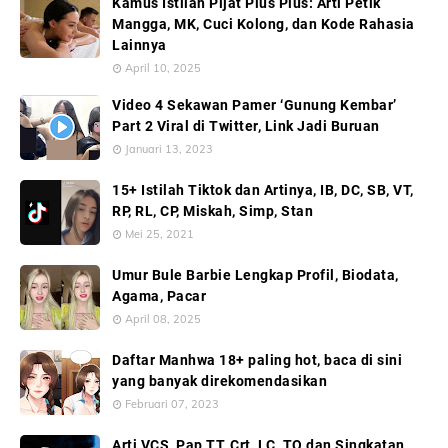
Kamus Istilah Pijat Plus Plus: Arti Petik
Mangga, MK, Cuci Kolong, dan Kode Rahasia
Lainnya
April 10, 2025
Video 4 Sekawan Pamer ‘Gunung Kembar’
Part 2 Viral di Twitter, Link Jadi Buruan
Januari 13, 2023
15+ Istilah Tiktok dan Artinya, IB, DC, SB, VT,
RP, RL, CP, Miskah, Simp, Stan
Mei 25, 2021
Umur Bule Barbie Lengkap Profil, Biodata,
Agama, Pacar
April 08, 2025
Daftar Manhwa 18+ paling hot, baca di sini
yang banyak direkomendasikan
Februari 07, 2023
Arti VCS, Pap TT, Crt, LC, TO dan Singkatan