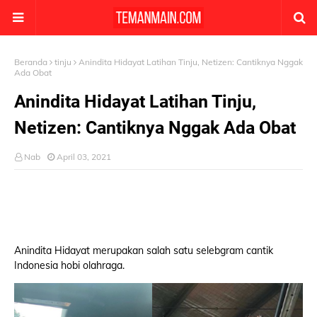
Beranda
tinju
Anindita Hidayat Latihan Tinju, Netizen: Cantiknya Nggak
Ada Obat
Anindita Hidayat Latihan Tinju,
Netizen: Cantiknya Nggak Ada Obat
Nab
April 03, 2021
Anindita Hidayat merupakan salah satu selebgram cantik
Indonesia hobi olahraga.