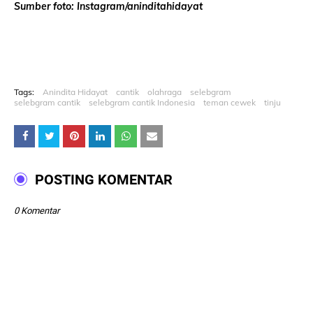
Sumber foto: Instagram/aninditahidayat
Tags:
Anindita Hidayat
cantik
olahraga
selebgram
selebgram cantik
selebgram cantik Indonesia
teman cewek
tinju
POSTING KOMENTAR
0 Komentar