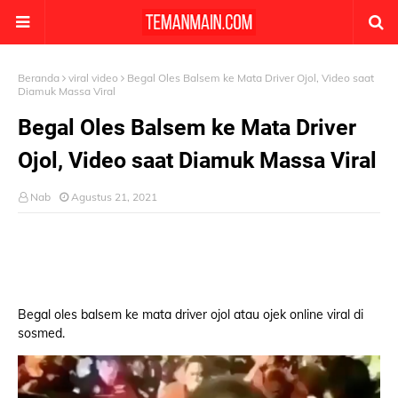
Beranda
viral video
Begal Oles Balsem ke Mata Driver Ojol, Video saat
Diamuk Massa Viral
Begal Oles Balsem ke Mata Driver
Ojol, Video saat Diamuk Massa Viral
Nab
Agustus 21, 2021
Begal oles balsem ke mata driver ojol atau ojek online viral di
sosmed.