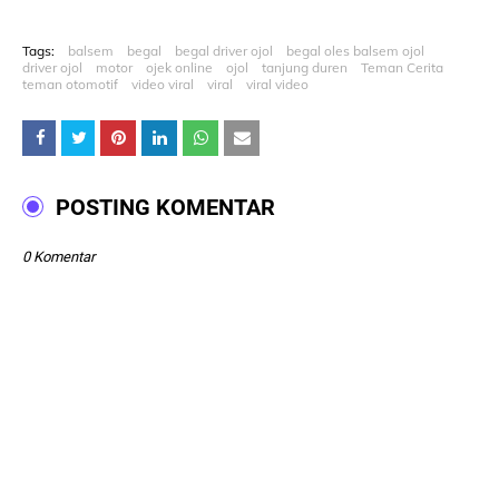
Tags:
balsem
begal
begal driver ojol
begal oles balsem ojol
driver ojol
motor
ojek online
ojol
tanjung duren
Teman Cerita
teman otomotif
video viral
viral
viral video
POSTING KOMENTAR
0 Komentar