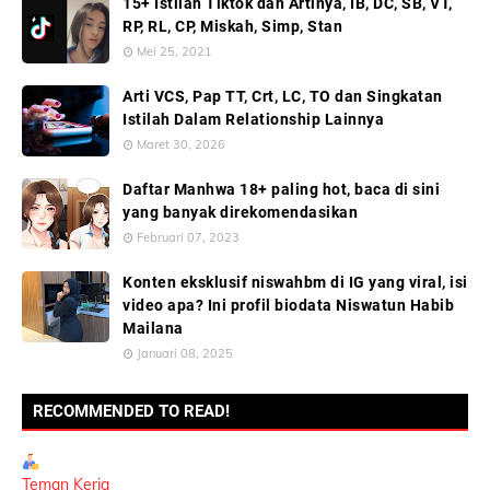
15+ Istilah Tiktok dan Artinya, IB, DC, SB, VT,
RP, RL, CP, Miskah, Simp, Stan
Mei 25, 2021
Arti VCS, Pap TT, Crt, LC, TO dan Singkatan
Istilah Dalam Relationship Lainnya
Maret 30, 2026
Daftar Manhwa 18+ paling hot, baca di sini
yang banyak direkomendasikan
Februari 07, 2023
Konten eksklusif niswahbm di IG yang viral, isi
video apa? Ini profil biodata Niswatun Habib
Mailana
Januari 08, 2025
RECOMMENDED TO READ!
Teman Kerja