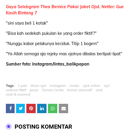
Gaya Selebgram Thea Bernice Pakai Jaket Ojol, Netter: Gue
Kasih Bintang 7
"sini saya beli 1 kotak"
"Bisa kah sedekah pukulan ke yang order fiktif?"
"Nunggu kabar pelakunya keciduk. Titip 1 bogem"
"Ya Allah semoga aja rejeky mas ojolnya dibalas berlipat-lipat"
Sumber foto: Instagram/lintas_balikpapan
Tags:
1 juta
driver ojol
Instagram
motor
ojek online
ojol
orderan fiktif
pizza
Teman Cerita
teman otomotif
viral
viral di sosmed
POSTING KOMENTAR