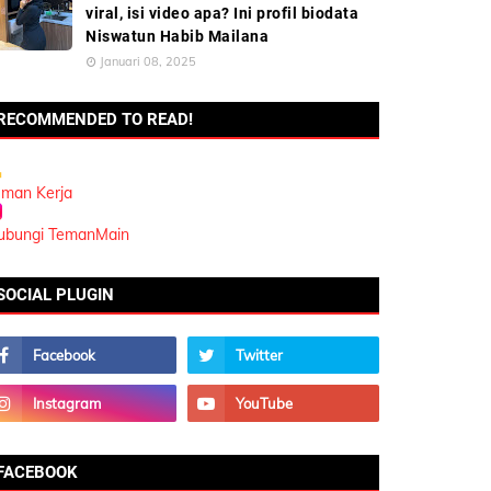
viral, isi video apa? Ini profil biodata
Niswatun Habib Mailana
Januari 08, 2025
RECOMMENDED TO READ!
eman Kerja
ubungi TemanMain
SOCIAL PLUGIN
FACEBOOK