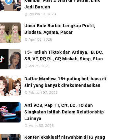
Kembar’ Part 2 Viral di Twitter, Link
Jadi Buruan
Januari 13, 2023
Umur Bule Barbie Lengkap Profil,
Biodata, Agama, Pacar
April 08, 2025
15+ Istilah Tiktok dan Artinya, IB, DC,
SB, VT, RP, RL, CP, Miskah, Simp, Stan
Mei 25, 2021
Daftar Manhwa 18+ paling hot, baca di
sini yang banyak direkomendasikan
Februari 07, 2023
Arti VCS, Pap TT, Crt, LC, TO dan
Singkatan Istilah Dalam Relationship
Lainnya
Maret 30, 2026
Konten eksklusif niswahbm di IG yang