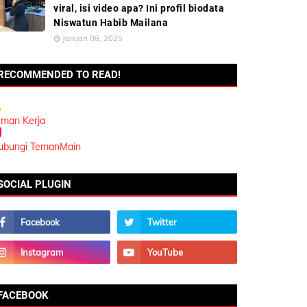
viral, isi video apa? Ini profil biodata
Niswatun Habib Mailana
Januari 08, 2025
RECOMMENDED TO READ!
eman Kerja
ubungi TemanMain
SOCIAL PLUGIN
FACEBOOK