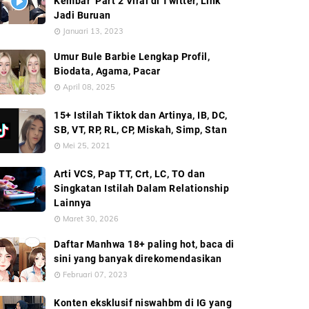
Kembar’ Part 2 Viral di Twitter, Link
Jadi Buruan
Januari 13, 2023
Umur Bule Barbie Lengkap Profil,
Biodata, Agama, Pacar
April 08, 2025
15+ Istilah Tiktok dan Artinya, IB, DC,
SB, VT, RP, RL, CP, Miskah, Simp, Stan
Mei 25, 2021
Arti VCS, Pap TT, Crt, LC, TO dan
Singkatan Istilah Dalam Relationship
Lainnya
Maret 30, 2026
Daftar Manhwa 18+ paling hot, baca di
sini yang banyak direkomendasikan
Februari 07, 2023
Konten eksklusif niswahbm di IG yang