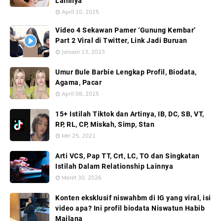
Lainnya
April 10, 2025
Video 4 Sekawan Pamer ‘Gunung Kembar’
Part 2 Viral di Twitter, Link Jadi Buruan
Januari 13, 2023
Umur Bule Barbie Lengkap Profil, Biodata,
Agama, Pacar
April 08, 2025
15+ Istilah Tiktok dan Artinya, IB, DC, SB, VT,
RP, RL, CP, Miskah, Simp, Stan
Mei 25, 2021
Arti VCS, Pap TT, Crt, LC, TO dan Singkatan
Istilah Dalam Relationship Lainnya
Maret 30, 2026
Konten eksklusif niswahbm di IG yang viral, isi
video apa? Ini profil biodata Niswatun Habib
Mailana