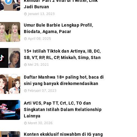
Kembar’ Part 2 Viral di Twitter, Link
Jadi Buruan
Januari 13, 2023
Umur Bule Barbie Lengkap Profil,
Biodata, Agama, Pacar
April 08, 2025
15+ Istilah Tiktok dan Artinya, IB, DC,
SB, VT, RP, RL, CP, Miskah, Simp, Stan
Mei 25, 2021
Daftar Manhwa 18+ paling hot, baca di
sini yang banyak direkomendasikan
Februari 07, 2023
Arti VCS, Pap TT, Crt, LC, TO dan
Singkatan Istilah Dalam Relationship
Lainnya
Maret 30, 2026
Konten eksklusif niswahbm di IG yang