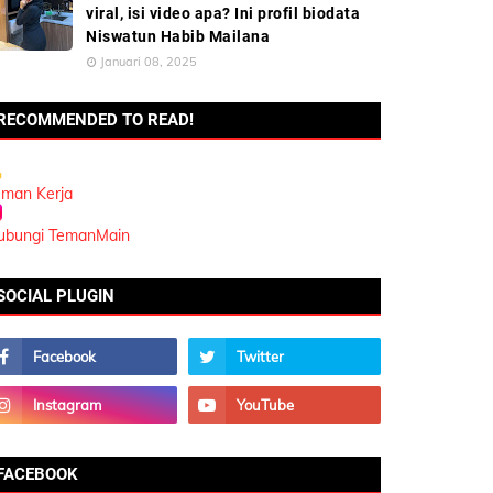
viral, isi video apa? Ini profil biodata
Niswatun Habib Mailana
Januari 08, 2025
RECOMMENDED TO READ!
eman Kerja
ubungi TemanMain
SOCIAL PLUGIN
FACEBOOK