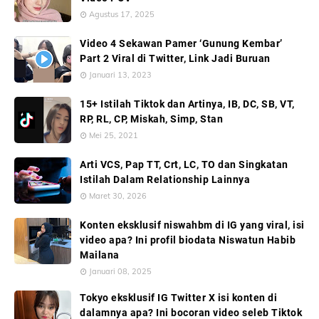
Agustus 17, 2025
Video 4 Sekawan Pamer ‘Gunung Kembar’
Part 2 Viral di Twitter, Link Jadi Buruan
Januari 13, 2023
15+ Istilah Tiktok dan Artinya, IB, DC, SB, VT,
RP, RL, CP, Miskah, Simp, Stan
Mei 25, 2021
Arti VCS, Pap TT, Crt, LC, TO dan Singkatan
Istilah Dalam Relationship Lainnya
Maret 30, 2026
Konten eksklusif niswahbm di IG yang viral, isi
video apa? Ini profil biodata Niswatun Habib
Mailana
Januari 08, 2025
Tokyo eksklusif IG Twitter X isi konten di
dalamnya apa? Ini bocoran video seleb Tiktok